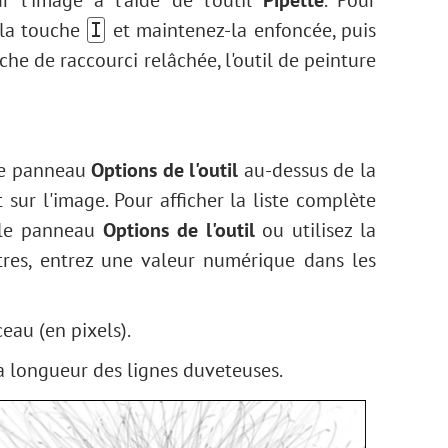
 l'image à l'aide de l'outil
Pipette
. Pour
 la touche
et maintenez-la enfoncée, puis
I
uche de raccourci relâchée, l'outil de peinture
 le panneau
Options de l'outil
au-dessus de la
sur l'image. Pour afficher la liste complète
s le panneau
Options de l'outil
ou utilisez la
ètres, entrez une valeur numérique dans les
eau (en pixels).
la longueur des lignes duveteuses.