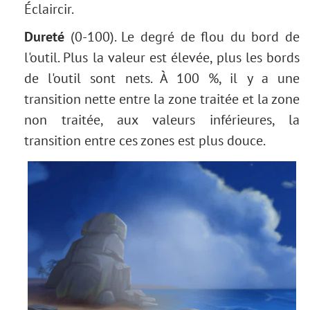
Tonification des couleurs
Éclaircir.
Nouvelle couleur des yeux
Dureté
(0-100). Le degré de flou du bord de
Tâche : Enlever les lunettes
l'outil. Plus la valeur est élevée, plus les bords
Sélection de rouges à lèvres
de l'outil sont nets. À 100 %, il y a une
Retouche d'une vieille photo
transition nette entre la zone traitée et la zone
non traitée, aux valeurs inférieures, la
transition entre ces zones est plus douce.