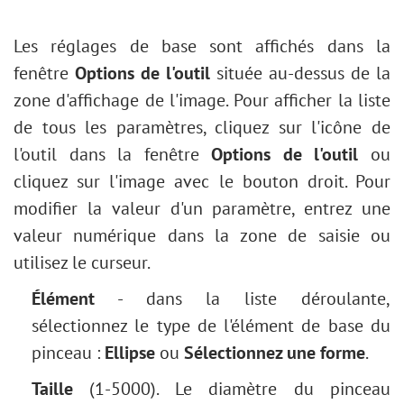
Remplir une forme
Réglage Niveaux
Correction du visage/corps
Contour d'une forme
Redimensionner une image
Les réglages de base sont affichés dans la
Сhangez la météo
Filtres AI
fenêtre
Options de l'outil
située au-dessus de la
Conversion en noir et blanc
Installation sur Windows
zone d'affichage de l'image. Pour afficher la liste
Amélioration d'un portrait
Installation sur Mac
de tous les paramètres, cliquez sur l'icône de
Carte de Saint Valentin
l'outil dans la fenêtre
Options de l'outil
ou
Portrait Pop Art
cliquez sur l'image avec le bouton droit. Pour
Collage de photos polaroid
modifier la valeur d'un paramètre, entrez une
Fond d'écran Bibliothèque
valeur numérique dans la zone de saisie ou
Effet de mosaïque
utilisez le curseur.
Goutte d'eau
Ajout de contours au texte
Élément
- dans la liste déroulante,
Effet vintage
sélectionnez le type de l'élément de base du
Comment vieillir une photo
pinceau :
Ellipse
ou
Sélectionnez une forme
.
Effet Bokeh
Taille
(1-5000). Le diamètre du pinceau