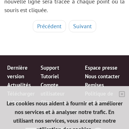
nouvelle ligne sera tracée à chaque point où la
souris est cliquée.
Précédent
Suivant
Dernière
Support
Espace presse
version
Tutoriel
Nous contacter
Actualités
Compte
Remises
Télécharger
utilisateur
Politique de
Acheter
Obtenir une
confidentialité
Les cookies nous aident à fournir et à améliorer
version gratuite
nos services et à analyser notre trafic. En
utilisant nos services, vous acceptez notre