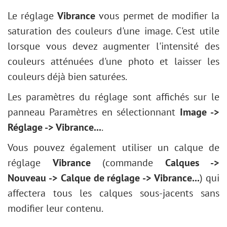
Polygone
Réglage Niveaux
Corrections optiques
Rendu
Main
Éditeur de pinceaux
Désaturation partielle
Le réglage
Vibrance
vous permet de modifier la
Étoile
Redimensionner une image
Presets
Tons foncés/Tons clairs
Zoom
Effet de gravure sur pierre
saturation des couleurs d'une image. C'est utile
Trait
Filtres AI
Netteté
Effet Glitch art créatif
lorsque vous devez augmenter l'intensité des
Modifier la forme
Installation sur Windows
Esthétiques
Éclaircir un portrait sombre
couleurs atténuées d'une photo et laisser les
Remplir une forme
Installation sur Mac
Remplissage de texture
Correction du visage/corps
couleurs déjà bien saturées.
Contour d'une forme
Deux clés
Сhangez la météo
Les paramètres du réglage sont affichés sur le
Plugins intégrés
Conversion en noir et blanc
panneau Paramètres en sélectionnant
Image ->
Plugins externes
Amélioration d'un portrait
Réglage -> Vibrance...
.
Carte de Saint Valentin
Vous pouvez également utiliser un calque de
Portrait Pop Art
réglage
Vibrance
(commande
Calques ->
Collage de photos polaroid
Nouveau -> Calque de réglage -> Vibrance...
) qui
Fond d'écran Bibliothèque
affectera tous les calques sous-jacents sans
Effet de mosaïque
modifier leur contenu.
Goutte d'eau