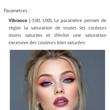
Ajout de contours au texte
Effet vintage
Paramètres :
Comment vieillir une photo
Vibrance
(-100..100). Le paramètre permet de
Effet Bokeh
régler la saturation de toutes les couleurs
Tonification des couleurs
moins saturées et d'éviter une saturation
Nouvelle couleur des yeux
excessive des couleurs bien saturées.
Tâche : Enlever les lunettes
Sélection de rouges à lèvres
Retouche d'une vieille photo