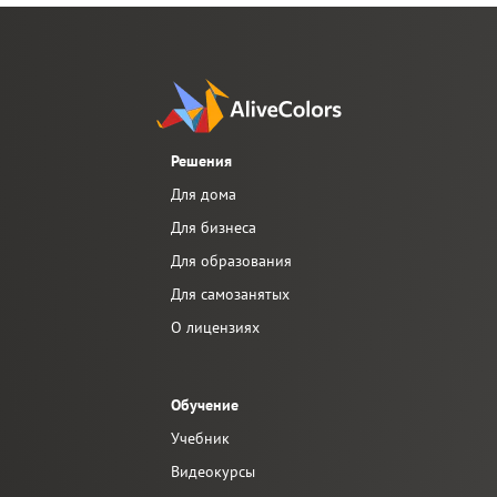
Старый снимок
Эффект фигурного размытия
Тонирование фотографии
Изменение цвета глаз
Убираем очки
Решения
Подбор помады
Для дома
Ретушь фотографии
Для бизнеса
Для образования
Для самозанятых
О лицензиях
Обучение
Учебник
Видеокурсы