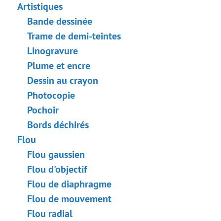
Сhangez la météo
Artistiques
Conversion en noir et blanc
Bande dessinée
Amélioration d'un portrait
Trame de demi-teintes
Carte de Saint Valentin
Linogravure
Portrait Pop Art
Plume et encre
Collage de photos polaroid
Dessin au crayon
Fond d'écran Bibliothèque
Photocopie
Effet de mosaïque
Pochoir
Goutte d'eau
Bords déchirés
Ajout de contours au texte
Flou
Effet vintage
Flou gaussien
Comment vieillir une photo
Flou d'objectif
Effet Bokeh
Flou de diaphragme
Tonification des couleurs
Flou de mouvement
Nouvelle couleur des yeux
Flou radial