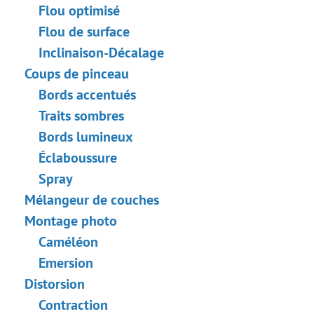
Tâche : Enlever les lunettes
Flou optimisé
Sélection de rouges à lèvres
Flou de surface
Retouche d'une vieille photo
Inclinaison-Décalage
Coups de pinceau
Bords accentués
Traits sombres
Bords lumineux
Éclaboussure
Spray
Mélangeur de couches
Montage photo
Caméléon
Emersion
Distorsion
Contraction