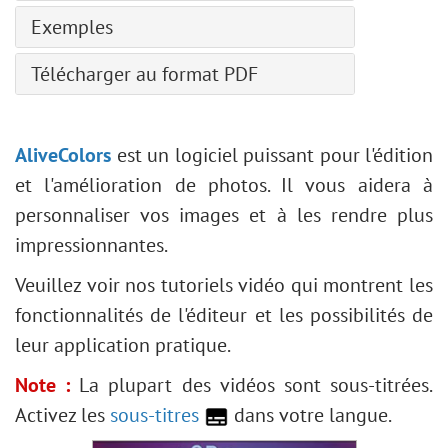
Remplacement de couleur
Estompe artistique
Rectangle arrondi
Paramètres généraux
Bruit
Exemples
Recadrage
Doigt
Égalisation
Ellipse
Courbe de tonalité
Autres
Recadrage perspective
Éclaircir
Inclinaison-Décalage
Diagramme circulaire
Télécharger au format PDF
Détails
Enroulement
Transformation
Obscurcir
Création de pinceaux personnalisés
Triangle
TSL/Niveaux de gris
Pixellisation
Pipette
Saturation
Ravivez une photo pâle
Polygone
Corrections optiques
Rendu
Main
Éditeur de pinceaux
Désaturation partielle
AliveColors
est un logiciel puissant pour l'édition
Étoile
Presets
Tons foncés/Tons clairs
Zoom
Effet de gravure sur pierre
et l'amélioration de photos. Il vous aidera à
Trait
Netteté
Effet Glitch art créatif
personnaliser vos images et à les rendre plus
Modifier la forme
Esthétiques
Éclaircir un portrait sombre
impressionnantes.
Remplir une forme
Remplissage de texture
Correction du visage/corps
Contour d'une forme
Veuillez voir nos tutoriels vidéo qui montrent les
Deux clés
Сhangez la météo
fonctionnalités de l'éditeur et les possibilités de
Plugins intégrés
Conversion en noir et blanc
leur application pratique.
Plugins externes
Amélioration d'un portrait
Note :
La plupart des vidéos sont sous-titrées.
Carte de Saint Valentin
Activez les
sous-titres
dans votre langue.
Portrait Pop Art