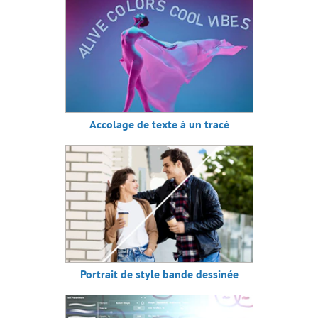
Collage de photos polaroid
Fond d'écran Bibliothèque
Effet de mosaïque
Goutte d'eau
Ajout de contours au texte
Effet vintage
Accolage de texte à un tracé
Comment vieillir une photo
Effet Bokeh
Tonification des couleurs
Nouvelle couleur des yeux
Tâche : Enlever les lunettes
Sélection de rouges à lèvres
Retouche d'une vieille photo
Portrait de style bande dessinée