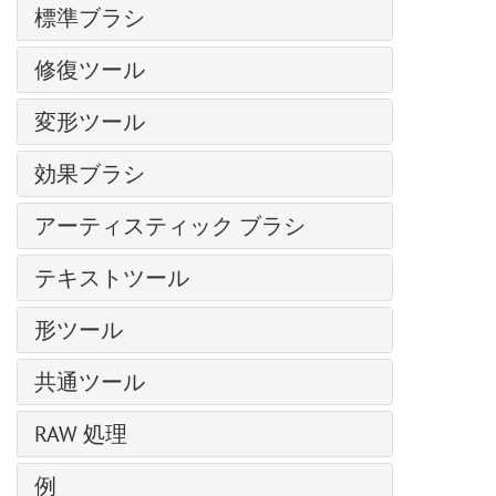
基本選択ツール
テクスチャブラシ
グラマー効果
標準ブラシ
モーション デブラー
色の置き換え
自動選択ツール
ブラシエディター: シェイプを選択
グリッチアート
ノイズ除去
カラーブラシ
均一化
修復ツール
クイック選択ツール
ブラシエディター: 楕円形
ハイパス
色鉛筆
被写体の選択 AI
シャドウに関する効果
調整ブラシ
レンズ補正
変形ツール
スプレーツール
主被写体を選択 AI
シャープ効果、二階調効果
スポットリムーバー
ノイズ
再カラーブラシ
手前に変形
色範囲
様式化に関する効果
効果ブラシ
赤目除去
ページカール
テクスチャブラシ
奥に変形
エッジの微調整
ディスト―ション
歯のホワイトニング
フラッフィー ブラシ
ピクセル化
消しゴム
アーティスティック ブラシ
膨張変形
選択範囲の修正
ぼかし効果
ヘア ブラシ
シャドウとハイライト
履歴ブラシ
しわ変形
油絵用ブラシ
選択コマンド
Points プラグイン
テキストツール
ブリストル ブラシ
シャープ効果
塗りつぶし
ねじり変形
ローラー
Enhancer プラグイン
スレッド ブラシ
テクスチャ塗りつぶし
テキストツール
グラデーションでの塗りつぶし
変形再構成
形ツール
フェルトペン
Neon プラグイン
ベール ブラシ
二階調
パス上にテキスト ツール
クローンスタンプ
チョーク
形の編集
NatureArt プラグイン
スモーク ブラシ
内蔵 プラグイン
共通ツール
カメレオン ブラシ
鉛筆(アーティスティック)
形の塗りつぶし
LightShop プラグイン
スパークル ブラシ
外部プラグイン
整列ツール
ぼかしツール
スプレー(アーティスティック)
RAW 処理
ストローク
HDRFactory プラグイン
エナジー ブラシ
移動ツール
シャープツール
指先ツール (アーティスティック)
AirBrush プラグイン
全般設定
例
切り取りツール
指先ツール