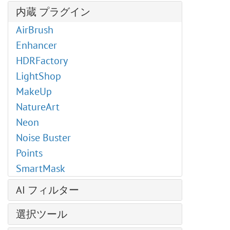
輝くイラスト
レイヤー効果
芸術的効果
操作方法
内蔵 プラグイン
明るさ/コントラスト
クローンスタンプ
レイヤー マスク
— コミック
新規イメージの作成
露出度
AirBrush
写真から人物を抽出する
クリッピング マスク
— ハーフトーン パターン
AKVIS形式
部分的な彩度
Enhancer
クロマキー
ブレンド モード
— リノカット効果
カラースペース
色相/彩度
HDRFactory
SmartMask プラグイン
明るさによるブレンド
— ペン & インク
画像のサイズ変更
フォトフィルター
LightShop
粒子＆流線
チャンネル
— 鉛筆画
グラフィック タブレットでの作業
色バランス
MakeUp
写真をパステル画に変換
選択範囲
— 写真複写
バッチ処理
特定色域の選択
NatureArt
芸術的効果
履歴
— ステンシル
バッチ変換
カラー ルックアップ (3D LUT)
Neon
油絵効果
色
— 粗いエッジ(縁）
印刷
反転
Noise Buster
デジタルアート
スウォッチ
ぼかし効果
プログラムの環境設定
しきい値
Points
爆発効果
色相環
ブラシ ストローク
ホットキー
ポスタリゼーション
SmartMask
古い写真の復元
アクション
チャンネル ミキサー
白黒
ハイパス
ファイル情報
AI フィルター
画像結合
グラデーション マップ
カメレオンブラシ
ディスト―ション
イメージを拡大
非彩色
選択ツール
プラグインの導入方法
ドロップシャドウ
JPEG アーティファクト除去
カラー マッチ