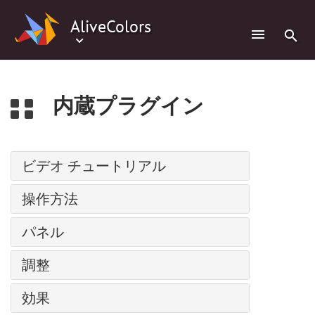
0
AliveColors
内蔵プラグイン
ビデオ チュートリアル
パス上にテキスト
操作方法
調整レイヤー
インストール方法: Windows
パネル
バッチ処理
インストール方法: Mac
人物の水彩画
ナビゲーター
調整
インストール方法: Linux
スーパーヒーローの水彩画ポスター
ツールバー
プログラムの登録
レベル
コミック風の絵
効果
レイヤー
ワークスペース
カーブ