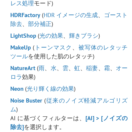
レス処理
モード)
人物画の編集 : 眼鏡を除去
HDRFactory
(
HDR イメージの生成
、
ゴースト
口紅の色を選択
除去
、
部分補正
)
古い写真の修復
LightShop
(
光の効果
、
輝きブラシ
)
MakeUp
(
トーンマスク
、
被写体のレタッチ
ツール
を使用した肌のレタッチ)
NatureArt
(
雨
、
水
、
雲
、
虹
、
稲妻
、
霜
、
オー
ロラ
効果)
Neon
(
光り輝く線の効果
)
Noise Buster
(
従来のノイズ軽減アルゴリズ
ム
)
AI に基づくフィルターは、
[AI] > [ノイズの
除去]
を選択します。