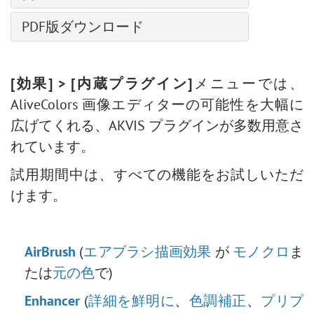
整列ツールのオプション
色調カーブ
遠近法の切り取り
覆い焼きツール
天候を変更
白黒による調整
PDF版ダウンロード
ディテール
変形
焼きこみツール
AliveColors で写真を白黒に変換する5つの方法
しきい値による調整
HSL/グレースケール
スポイトツール
スポンジツール
ハイパス効果で人物画を修復
反転による調整
レンズ補正
手のひらツール
詳細なブラシ設定
バレンタインデーカード
[効果] > [内蔵プラグイン]
メニューでは、
色相/彩度の調整
プリセット
ズームツール
ポップアートの人物画
AliveColors 画像エディターの可能性を大幅に
明るさ/コントラストの調整
ポラロイド写真のコラージュ
広げてくれる、AKVIS プラグインが多数用意さ
カーブでの調整
本棚:デスクトップの壁紙作成
れています。
レベル補正
モザイク効果
画像のサイズ変更
試用期間中は、すべての機能をお試しいただ
水滴
ニューラル フィルター (AI)
けます。
輪郭線の効果
インストール方法 (Win)
ビンテージ写真の効果
インストール方法 (Mac)
古い写真の効果
AirBrush
(
エアブラシ描画効果
が
モノクロ
ま
ぼけ味効果
たは
元の色
で)
階調の調整
Enhancer
(
詳細を鮮明に
、
色調補正
、
プリプ
目の色を変更する方法