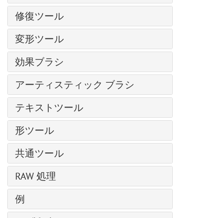
テクスチャブラシ
グラマー効果
カラーブラシ
色の置き換え
修復ツール
ブラシエディター: シェイプを選択
グリッチアート
色鉛筆
均一化
ブラシエディター: 楕円形
調整ブラシ
ハイパス
変形ツール
スプレーツール
シャドウに関する効果
スポットリムーバー
レンズ補正
再カラーブラシ
手前に変形
シャープ効果、二階調効果
効果ブラシ
赤目除去
ノイズ
テクスチャブラシ
奥に変形
様式化に関する効果
歯のホワイトニング
フラッフィー ブラシ
ページカール
消しゴム
アーティスティック ブラシ
膨張変形
ディスト―ション
ヘア ブラシ
ピクセル化
履歴ブラシ
しわ変形
油絵用ブラシ
ぼかし効果
テキストツール
ブリストル ブラシ
シャドウとハイライト
塗りつぶし
ねじり変形
ローラー
Points プラグイン
スレッド ブラシ
シャープ効果
テキストツール
グラデーションでの塗りつぶし
変形再構成
形ツール
フェルトペン
Enhancer プラグイン
ベール ブラシ
テクスチャ塗りつぶし
パス上にテキスト ツール
クローンスタンプ
チョーク
形の編集
Neon プラグイン
スモーク ブラシ
二階調
共通ツール
カメレオン ブラシ
鉛筆(アーティスティック)
形の塗りつぶし
NatureArt プラグイン
スパークル ブラシ
内蔵 プラグイン
整列ツール
ぼかしツール
スプレー(アーティスティック)
RAW 処理
ストローク
LightShop プラグイン
エナジー ブラシ
外部プラグイン
移動ツール
シャープツール
指先ツール (アーティスティック)
HDRFactory プラグイン
全般設定
例
切り取りツール
指先ツール
AirBrush プラグイン
色調カーブ
遠近法の切り取り
覆い焼きツール
天候を変更