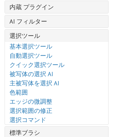
輝くイラスト
レイヤー効果
芸術的効果
操作方法
内蔵 プラグイン
明るさ/コントラスト
クローンスタンプ
レイヤー マスク
— コミック
新規イメージの作成
露出度
AirBrush
写真から人物を抽出する
クリッピング マスク
AI フィルター
— ハーフトーン パターン
AKVIS形式
部分的な彩度
Enhancer
クロマキー
ブレンド モード
— リノカット効果
イメージを拡大
カラースペース
色相/彩度
選択ツール
HDRFactory
SmartMask プラグイン
明るさによるブレンド
— ペン & インク
JPEG アーティファクト除去
画像のサイズ変更
フォトフィルター
LightShop
基本選択ツール
粒子＆流線
チャンネル
— 鉛筆画
モーション デブラー
グラフィック タブレットでの作業
色バランス
MakeUp
自動選択ツール
写真をパステル画に変換
選択範囲
— 写真複写
ノイズ除去
バッチ処理
特定色域の選択
NatureArt
クイック選択ツール
芸術的効果
履歴
— ステンシル
バッチ変換
カラー ルックアップ (3D LUT)
Neon
被写体の選択 AI
油絵効果
色
— 粗いエッジ(縁）
印刷
反転
Noise Buster
主被写体を選択 AI
デジタルアート
スウォッチ
ぼかし効果
プログラムの環境設定
しきい値
Points
色範囲
爆発効果
色相環
ブラシ ストローク
ホットキー
ポスタリゼーション
SmartMask
エッジの微調整
古い写真の復元
アクション
チャンネル ミキサー
白黒
選択範囲の修正
ハイパス
ファイル情報
画像結合
グラデーション マップ
選択コマンド
カメレオンブラシ
ディスト―ション
非彩色
プラグインの導入方法
ドロップシャドウ
標準ブラシ
カラー マッチ