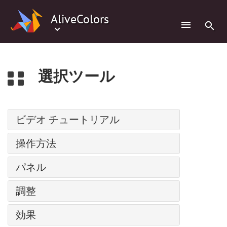
0
AliveColors
選択ツール
ビデオ チュートリアル
パス上にテキスト
操作方法
調整レイヤー
インストール方法: Windows
パネル
バッチ処理
インストール方法: Mac
人物の水彩画
ナビゲーター
調整
インストール方法: Linux
スーパーヒーローの水彩画ポスター
ツールバー
プログラムの登録
レベル
コミック風の絵
効果
レイヤー
ワークスペース
カーブ