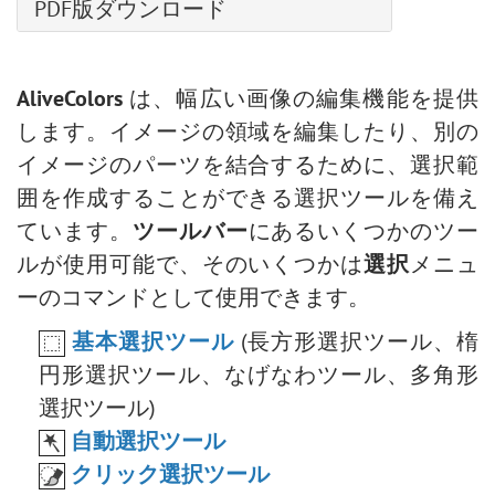
整列ツールのオプション
PDF版ダウンロード
ディテール
変形
焼きこみツール
AliveColors で写真を白黒に変換する5つの方法
白黒による調整
HSL/グレースケール
スポイトツール
スポンジツール
ハイパス効果で人物画を修復
しきい値による調整
レンズ補正
手のひらツール
詳細なブラシ設定
バレンタインデーカード
AliveColors
は、幅広い画像の編集機能を提供
反転による調整
プリセット
ズームツール
ポップアートの人物画
します。イメージの領域を編集したり、別の
色相/彩度の調整
ポラロイド写真のコラージュ
イメージのパーツを結合するために、選択範
明るさ/コントラストの調整
本棚:デスクトップの壁紙作成
囲を作成することができる選択ツールを備え
カーブでの調整
モザイク効果
ています。
ツールバー
にあるいくつかのツー
レベル補正
水滴
ルが使用可能で、そのいくつかは
選択
メニュ
画像のサイズ変更
輪郭線の効果
ーのコマンドとして使用できます。
ニューラル フィルター (AI)
ビンテージ写真の効果
インストール方法 (Win)
基本選択ツール
(長方形選択ツール、楕
古い写真の効果
インストール方法 (Mac)
円形選択ツール、なげなわツール、多角形
ぼけ味効果
選択ツール)
階調の調整
自動選択ツール
目の色を変更する方法
クリック選択ツール
人物画の編集 : 眼鏡を除去