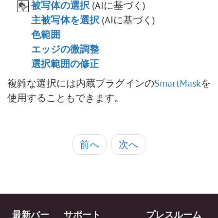
被写体の選択
(AIに基づく)
口紅の色を選択
主被写体を選択
(AIに基づく)
古い写真の修復
色範囲
エッジの微調整
選択範囲の修正
複雑な選択には内蔵プラグインの
SmartMask
を
使用することもできます。
前へ
次へ
最新バー
サポート
プレスルーム