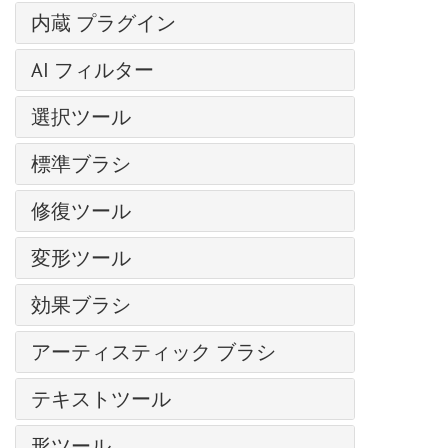
輝くイラスト
レイヤー効果
芸術的効果
操作方法
内蔵 プラグイン
明るさ/コントラスト
クローンスタンプ
レイヤー マスク
— コミック
新規イメージの作成
露出度
AirBrush
写真から人物を抽出する
クリッピング マスク
AI フィルター
— ハーフトーン パターン
AKVIS形式
部分的な彩度
Enhancer
クロマキー
ブレンド モード
— リノカット効果
イメージを拡大
カラースペース
色相/彩度
選択ツール
HDRFactory
SmartMask プラグイン
明るさによるブレンド
— ペン & インク
JPEG アーティファクト除去
画像のサイズ変更
フォトフィルター
LightShop
基本選択ツール
粒子＆流線
チャンネル
— 鉛筆画
標準ブラシ
モーション デブラー
グラフィック タブレットでの作業
色バランス
MakeUp
自動選択ツール
写真をパステル画に変換
選択範囲
— 写真複写
ノイズ除去
カラーブラシ
バッチ処理
特定色域の選択
NatureArt
修復ツール
クイック選択ツール
芸術的効果
履歴
— ステンシル
色鉛筆
バッチ変換
カラー ルックアップ (3D LUT)
Neon
被写体の選択 AI
油絵効果
調整ブラシ
色
— 粗いエッジ(縁）
変形ツール
スプレーツール
印刷
反転
Noise Buster
主被写体を選択 AI
デジタルアート
スポットリムーバー
スウォッチ
ぼかし効果
再カラーブラシ
プログラムの環境設定
手前に変形
しきい値
Points
色範囲
爆発効果
効果ブラシ
赤目除去
色相環
ブラシ ストローク
テクスチャブラシ
ホットキー
奥に変形
ポスタリゼーション
SmartMask
エッジの微調整
古い写真の復元
歯のホワイトニング
アクション
フラッフィー ブラシ
チャンネル ミキサー
消しゴム
アーティスティック ブラシ
膨張変形
白黒
選択範囲の修正
ハイパス
ファイル情報
ヘア ブラシ
画像結合
履歴ブラシ
しわ変形
グラデーション マップ
油絵用ブラシ
選択コマンド
カメレオンブラシ
テキストツール
ブリストル ブラシ
ディスト―ション
塗りつぶし
ねじり変形
非彩色
ローラー
プラグインの導入方法
スレッド ブラシ
ドロップシャドウ
テキストツール
グラデーションでの塗りつぶし
変形再構成
カラー マッチ
形ツール
フェルトペン