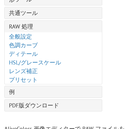
テクスチャブラシ
ベール ブラシ
グラマー効果
パス上にテキスト ツール
クローンスタンプ
色の置き換え
チョーク
形の編集
ブラシエディター: シェイプを選択
スモーク ブラシ
グリッチアート
共通ツール
カメレオン ブラシ
均一化
鉛筆(アーティスティック)
形の塗りつぶし
ブラシエディター: 楕円形
スパークル ブラシ
ハイパス
整列ツール
ぼかしツール
スプレー(アーティスティック)
RAW 処理
ストローク
シャドウに関する効果
エナジー ブラシ
レンズ補正
移動ツール
シャープツール
指先ツール (アーティスティック)
シャープ効果、二階調効果
全般設定
ノイズ
切り取りツール
指先ツール
様式化に関する効果
色調カーブ
ページカール
遠近法の切り取り
覆い焼きツール
ディスト―ション
ディテール
ピクセル化
変形
焼きこみツール
ぼかし効果
HSL/グレースケール
シャドウとハイライト
スポイトツール
スポンジツール
Points プラグイン
レンズ補正
シャープ効果
手のひらツール
詳細なブラシ設定
Enhancer プラグイン
プリセット
テクスチャ塗りつぶし
ズームツール
Neon プラグイン
二階調
例
NatureArt プラグイン
内蔵 プラグイン
天候を変更
LightShop プラグイン
PDF版ダウンロード
外部プラグイン
AliveColors で写真を白黒に変換する5つの方法
HDRFactory プラグイン
ハイパス効果で人物画を修復
AirBrush プラグイン
バレンタインデーカード
AliveColors 画像エディターで RAW ファイルを