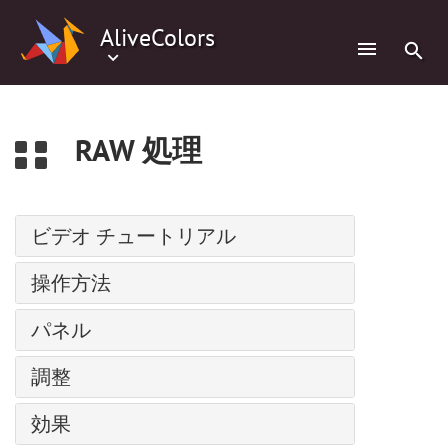
0
AliveColors
RAW 処理
ビデオ チュートリアル
パス上にテキスト
操作方法
調整レイヤー
インストール方法: Windows
パネル
バッチ処理
インストール方法: Mac
人物の水彩画
ナビゲーター
調整
インストール方法: Linux
スーパーヒーローの水彩画ポスター
ツールバー
プログラムの登録
レベル
コミック風の絵
効果
レイヤー
ワークスペース
カーブ