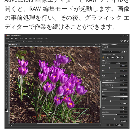
整列ツールのオプション
ポップアートの人物画
開くと、RAW 編集モードが起動します。画像
白黒による調整
ポラロイド写真のコラージュ
の事前処理を行い、その後、グラフィック エ
しきい値による調整
本棚:デスクトップの壁紙作成
ディターで作業を続けることができます。
反転による調整
モザイク効果
色相/彩度の調整
水滴
明るさ/コントラストの調整
輪郭線の効果
カーブでの調整
ビンテージ写真の効果
レベル補正
古い写真の効果
画像のサイズ変更
ぼけ味効果
ニューラル フィルター (AI)
階調の調整
インストール方法 (Win)
目の色を変更する方法
インストール方法 (Mac)
人物画の編集 : 眼鏡を除去
口紅の色を選択
古い写真の修復